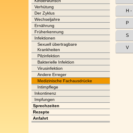
Kinderwunsch
Verhütung
H -
Der Zyklus
Wechseljahre
P
Ernährung
Früherkennung
S
Infektionen
Sexuell übertragbare
V
Krankheiten
Pilzinfektion
Bakterielle Infektion
Virusinfektion
Andere Erreger
Medizinische Fachausdrücke
Intimpflege
Inkontinenz
Impfungen
Sprechzeiten
Rezepte
Anfahrt